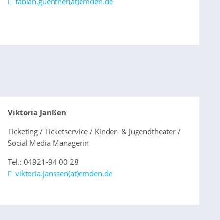
fabian.guenther(at)emden.de
Viktoria Janßen
Ticketing / Ticketservice / Kinder- & Jugendtheater /
Social Media Managerin
Tel.: 04921-94 00 28
viktoria.janssen(at)emden.de