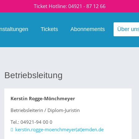
Ticket Hotline:
04921 - 87 12 66
nstaltungen
Tickets
Abonnements
Über un
Betriebsleitung
Kerstin Rogge-Mönchmeyer
Betriebsleiterin / Diplom-Juristin
Tel.: 04921-94 00 0
kerstin.rogge-moenchmeyer(at)emden.de