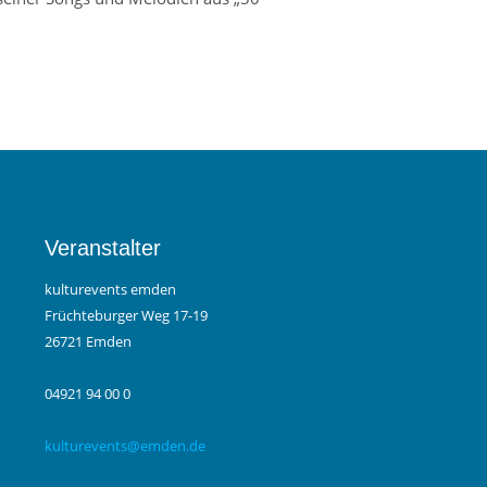
Veranstalter
kulturevents emden
Früchteburger Weg 17-19
26721 Emden
04921 94 00 0
kulturevents@emden.de