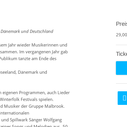
Prei
d, Dänemark und Deutschland
29,00
iesem Jahr wieder Musikerinnen und
zusammen. Im vergangenen Jahr gab
Tick
 Publikum tanzte am Ende des
euseeland, Dänemark und
en eigenen Programmen, auch Lieder
interfolk Festivals spielen.
nd Musiker der Gruppe Malbrook.
internationalen
 und Spillwark Sänger Wolfgang
seiner Songs und Melodien aus „50