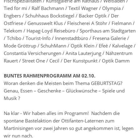
Fischspezialitäten / Kunstgalerie am Rathaus / Weltladen /
Tied för mi / Ralf Bachmann / Textil Wagner / Olympia /
Engbers / Schuhhaus Bockstiegel / Backer Optik / Der
Ostfriese / Genusswelt Klus / Fleischerei A Stöhr / Fielmann /
Telekom / Hapag-Loyd Reisebüro / Sporthaus am Stadtgarten
/ Tchibo / Tourist-Info / Innenstadtbüro / Fresena Galerie /
Mode Gröttrup / SchuhMann / Optik Klein / Efeé / Kalvelage /
Constantia Versicherungen / Anita Lauterjung / Nähzentrum
Rauert / Street One / Cecil / Der Kunstpunkt / Optik Damm
BUNTES RAHMENPROGRAMM AM 02.10.
Woran denken die Meisten beim Thema GEBURTSTAG?
Genau, Essen – Geschenke – Glückwünsche – Spiele und
Musik ?
Na klar - Wir haben alles im Programm! Nachdem die
spontane Bastelaktion der Ottifanten-Laternen zum
Martinisingen vor zwei Jahren so gut angekommen ist, legen
wir nun nach.