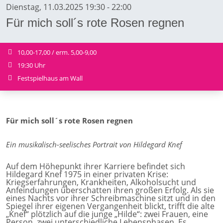
Dienstag, 11.03.2025 19:30 - 22:00
Für mich soll´s rote Rosen regnen
10,00-17,00 / erm. 5,00-9,00
19:30 Uhr
Festspielhaus am Wall
Für mich soll´s rote Rosen regnen
Ein musikalisch-seelisches Portrait von Hildegard Knef
Auf dem Höhepunkt ihrer Karriere befindet sich
Hildegard Knef 1975 in einer privaten Krise:
Kriegserfahrungen, Krankheiten, Alkoholsucht und
Anfeindungen überschatten ihren großen Erfolg. Als sie
eines Nachts vor ihrer Schreibmaschine sitzt und in den
Spiegel ihrer eigenen Vergangenheit blickt, trifft die alte
„Knef“ plötzlich auf die junge „Hilde“: zwei Frauen, eine
Person, zwei unterschiedliche Lebensphasen. Es