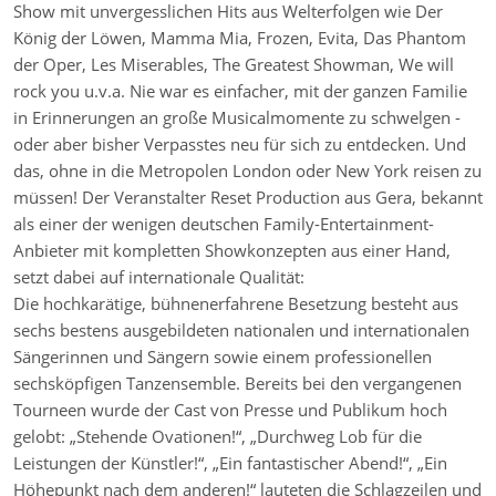
Show mit unvergesslichen Hits aus Welterfolgen wie Der
König der Löwen, Mamma Mia, Frozen, Evita, Das Phantom
der Oper, Les Miserables, The Greatest Showman, We will
rock you u.v.a. Nie war es einfacher, mit der ganzen Familie
in Erinnerungen an große Musicalmomente zu schwelgen -
oder aber bisher Verpasstes neu für sich zu entdecken. Und
das, ohne in die Metropolen London oder New York reisen zu
müssen! Der Veranstalter Reset Production aus Gera, bekannt
als einer der wenigen deutschen Family-Entertainment-
Anbieter mit kompletten Showkonzepten aus einer Hand,
setzt dabei auf internationale Qualität:
Die hochkarätige, bühnenerfahrene Besetzung besteht aus
sechs bestens ausgebildeten nationalen und internationalen
Sängerinnen und Sängern sowie einem professionellen
sechsköpfigen Tanzensemble. Bereits bei den vergangenen
Tourneen wurde der Cast von Presse und Publikum hoch
gelobt: „Stehende Ovationen!“, „Durchweg Lob für die
Leistungen der Künstler!“, „Ein fantastischer Abend!“, „Ein
Höhepunkt nach dem anderen!“ lauteten die Schlagzeilen und