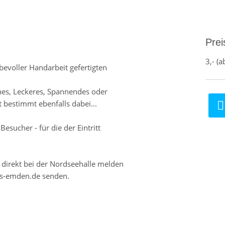
Prei
3,- (a
ebevoller Handarbeit gefertigten
önes, Leckeres, Spannendes oder
 bestimmt ebenfalls dabei...
esucher - für die der Eintritt
 direkt bei der Nordseehalle melden
nts-emden.de senden.