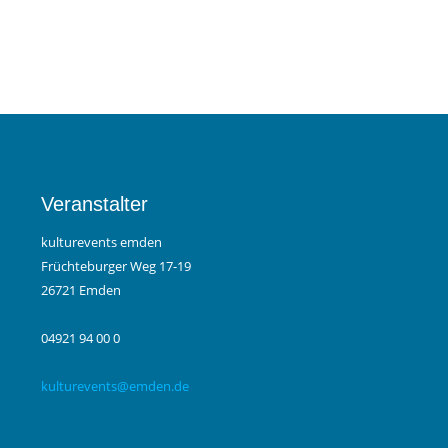
Veranstalter
kulturevents emden
Früchteburger Weg 17-19
26721 Emden
04921 94 00 0
kulturevents@emden.de