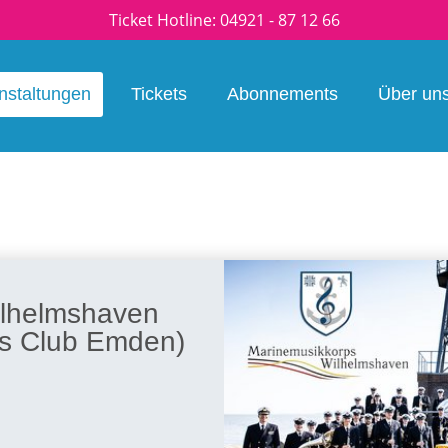
Ticket Hotline:
04921 - 87 12 66
nstaltungen
Tickets
Abonnements
Über un
ilhelmshaven
ns Club Emden)