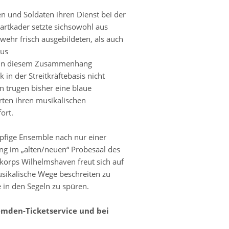
n und Soldaten ihren Dienst bei der
artkader setzte sichsowohl aus
ehr frisch ausgebildeten, als auch
aus
 In diesem Zusammenhang
 in der Streitkräftebasis nicht
n trugen bisher eine blaue
rten ihren musikalischen
ort.
öpfige Ensemble nach nur einer
ng im „alten/neuen“ Probesaal des
korps Wilhelmshaven freut sich auf
usikalische Wege beschreiten zu
 in den Segeln zu spüren.
emden-Ticketservice und bei