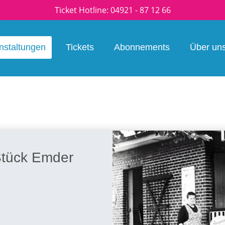
Ticket Hotline:
04921 - 87 12 66
nstaltungen
Tickets
Abonnements
Über un
 Stück Emder