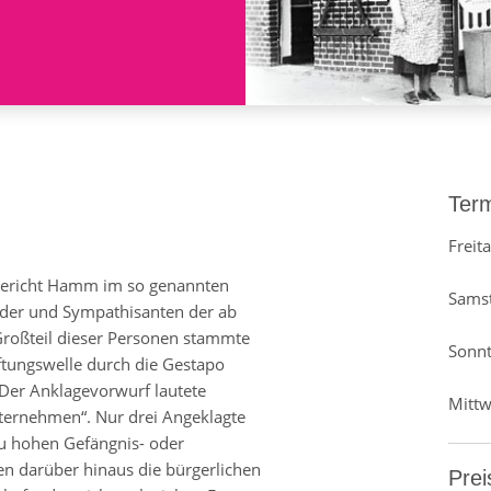
Ter
Freit
ericht Hamm im so genannten
Samst
eder und Sympathisanten der ab
roßteil dieser Personen stammte
Sonnt
ftungswelle durch die Gestapo
Der Anklagevorwurf lautete
Mittw
ternehmen“. Nur drei Angeklagte
u hohen Gefängnis- oder
en darüber hinaus die bürgerlichen
Prei