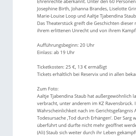
Ehrenrechte aberkannt. Unter den 60 Personen
Josephine Birth, Johanna Brandes, Liselotte G
Marie-Louise Loop und Aaltje Tjabendina Staub
Das Theaterstück greift die Geschichten dieser 
ihrem erlittenen Unrecht und von ihrem Kam
Aufführungsbeginn: 20 Uhr
Einlass: ab 19 Uhr
Ticketkosten: 25 €, 13 € ermäßigt
Tickets erhältlich bei Reservix und in allen be
Zum Foto:
Aaltje Tjabendina Staub hat außergewöhnlich la
verbracht, unter anderem im KZ Ravensbrück. I
Wahrscheinlichkeit nach im Gerichtsgefängnis A
Todesursache ‚Tod durch Erhängen‘. Der Sarg 
überführt und durfte nicht mehr geöffnet werden
(Ali) Staub sich weiter durch ihr Leben gekämpf