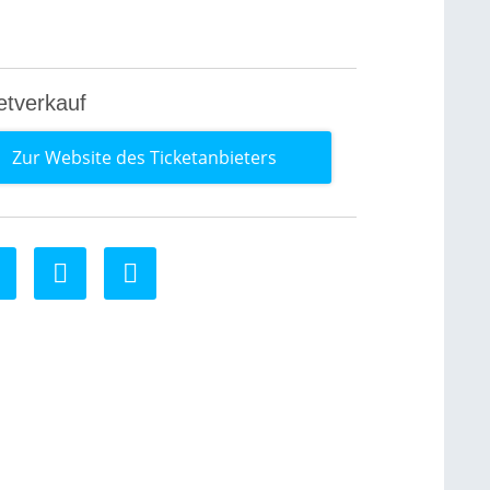
0
etverkauf
Zur Website des Ticketanbieters